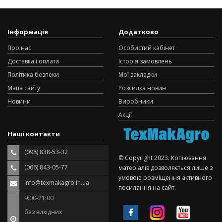
Інформація
Додатково
Про нас
Особистий кабінет
Доставка і оплата
Історія замовлень
Політика безпеки
Мої закладки
Мапа сайту
Розсилка новин
Новини
Виробники
Акції
Наші контакти
(098) 838-53-32
© Copyright 2023. Копіювання
(066) 843-05-77
матеріалів дозволяється лише з
умовою розміщення активного
info@texmakagro.in.ua
посилання на сайт.
9:00-21:00
без вихідних