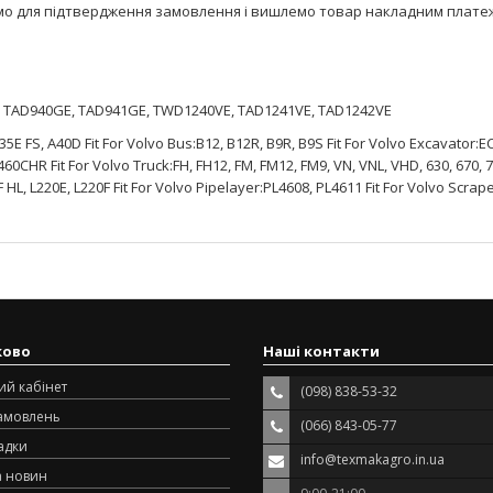
мо для підтвердження замовлення і вишлемо товар накладним плате
E, TAD940GE, TAD941GE, TWD1240VE, TAD1241VE, TAD1242VE
5E FS, A40D Fit For Volvo Bus:B12, B12R, B9R, B9S Fit For Volvo Excavator:E
CHR Fit For Volvo Truck:FH, FH12, FM, FM12, FM9, VN, VNL, VHD, 630, 670, 78
 HL, L220E, L220F Fit For Volvo Pipelayer:PL4608, PL4611 Fit For Volvo Scrap
ково
Наші контакти
ий кабінет
(098) 838-53-32
замовлень
(066) 843-05-77
адки
info@texmakagro.in.ua
а новин