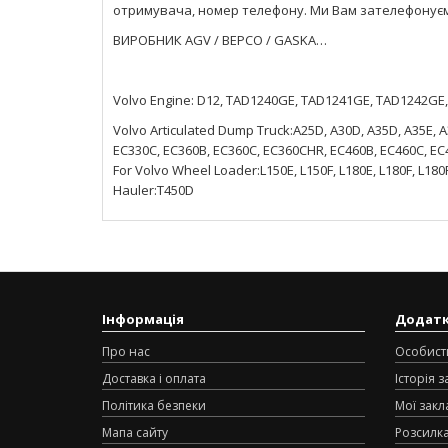
отримувача, номер телефону. Ми Вам зателефонує
ВИРОБНИК AGV / BEPCO / GASKA…
Volvo Engine: D12, TAD1240GE, TAD1241GE, TAD1242G
Volvo Articulated Dump Truck:A25D, A30D, A35D, A35E, A3
EC330C, EC360B, EC360C, EC360CHR, EC460B, EC460C, EC460
For Volvo Wheel Loader:L150E, L150F, L180E, L180F, L180F
Hauler:T450D
Інформація
Додат
Про нас
Особист
Доставка і оплата
Історія 
Політика безпеки
Мої закл
Мапа сайту
Розсилк