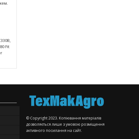
жем.
C330B,
0 Fit
er
© Copyright 2023. Копіювання матеріалів
дозволяється лише з умовою розміщення
активного посилання на сайт.