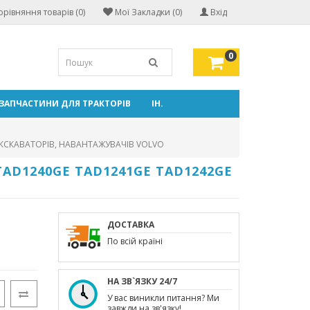
орівняння товарів (0)
Мої Закладки (0)
Вхід
0
ЗАПЧАСТИНИ ДЛЯ ТРАКТОРІВ
ІН.
ЕКСКАВАТОРІВ, НАВАНТАЖУВАЧІВ VOLVO
AD1240GE TAD1241GE TAD1242GE
ДОСТАВКА
По всій країні
НА ЗВ`ЯЗКУ 24/7
У вас виникли питання? Ми
завжди на зв'язку!