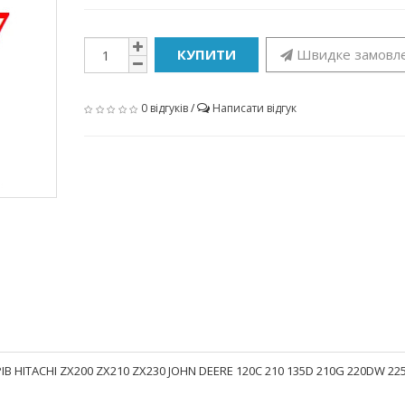
КУПИТИ
Швидке замовл
0 відгуків
/
Написати відгук
В HITACHI ZX200 ZX210 ZX230 JOHN DEERE 120C 210 135D 210G 220DW 22