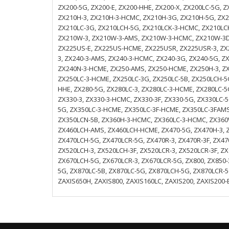
ZX200-5G, ZX200-E, ZX200-HHE, ZX200-X, ZX200LC-5G, 
ZX210H-3, ZX210H-3-HCMC, ZX210H-3G, ZX210H-5G, ZX2
ZX210LC-3G, ZX210LCH-5G, ZX210LCK-3-HCMC, ZX210LC
ZX210W-3, ZX210W-3-AMS, ZX210W-3-HCMC, ZX210W-3D
ZX225US-E, ZX225US-HCME, ZX225USR, ZX225USR-3, ZX
3, ZX240-3-AMS, ZX240-3-HCMC, ZX240-3G, ZX240-5G, Z
ZX240N-3-HCME, ZX250-AMS, ZX250-HCME, ZX250H-3, ZX
ZX250LC-3-HCME, ZX250LC-3G, ZX250LC-5B, ZX250LCH-5G
HHE, ZX280-5G, ZX280LC-3, ZX280LC-3-HCME, ZX280LC-
ZX330-3, ZX330-3-HCMC, ZX330-3F, ZX330-5G, ZX330LC-5
5G, ZX350LC-3-HCME, ZX350LC-3F-HCME, ZX350LC-3FAM
ZX350LCN-5B, ZX360H-3-HCMC, ZX360LC-3-HCMC, ZX360W-
ZX460LCH-AMS, ZX460LCH-HCME, ZX470-5G, ZX470H-3, Z
ZX470LCH-5G, ZX470LCR-5G, ZX470R-3, ZX470R-3F, ZX47
ZX520LCH-3, ZX520LCH-3F, ZX520LCR-3, ZX520LCR-3F, ZX
ZX670LCH-5G, ZX670LCR-3, ZX670LCR-5G, ZX800, ZX850-
5G, ZX870LC-5B, ZX870LC-5G, ZX870LCH-5G, ZX870LCR-5G
ZAXIS650H, ZAXIS800, ZAXIS160LC, ZAXIS200, ZAXIS200-