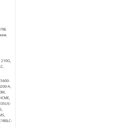
 ПІБ
жем.
, 210G,
LC,
X5600-
H200-A,
0M,
-HCME,
135US-
S,
MS,
X180LC-
,