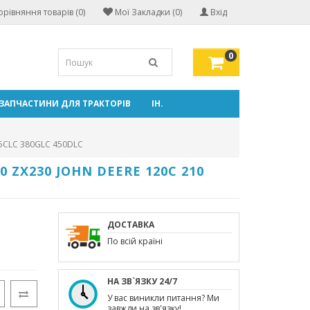
орівняння товарів (0)
Мої Закладки (0)
Вхід
0
ЗАПЧАСТИНИ ДЛЯ ТРАКТОРІВ
ІН.
5CLC 380GLC 450DLC
 ZX230 JOHN DEERE 120C 210
ДОСТАВКА
По всій країні
НА ЗВ`ЯЗКУ 24/7
У вас виникли питання? Ми
завжди на зв'язку!