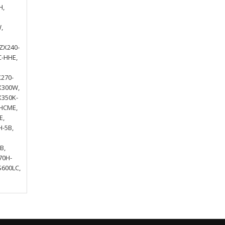
H,
,
ZX240-
C-HHE,
X270-
X300W,
X350K-
FHCME,
E,
H-5B,
B,
70H-
S600LC,