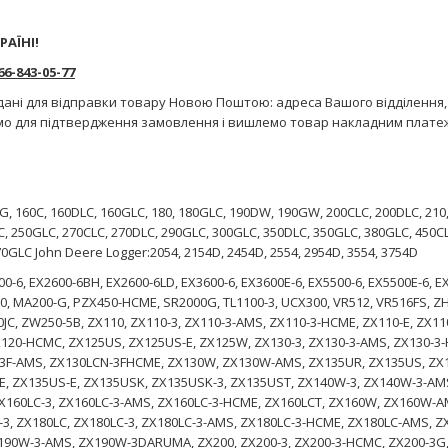
РАЇНІ!
-843-05-77
дані для відправки товару Новою Поштою: адреса Вашого відділення,
мо для підтвердження замовлення і вишлемо товар накладним плате
5G, 160C, 160DLC, 160GLC, 180, 180GLC, 190DW, 190GW, 200CLC, 200DLC, 210
, 250GLC, 270CLC, 270DLC, 290GLC, 300GLC, 350DLC, 350GLC, 380GLC, 450C
70GLC John Deere Logger:2054, 2154D, 2454D, 2554, 2954D, 3554, 3754D
00-6, EX2600-6BH, EX2600-6LD, EX3600-6, EX3600E-6, EX5500-6, EX5500E-6, E
00, MA200-G, PZX450-HCME, SR2000G, TL1100-3, UCX300, VR512, VR516FS, Z
JC, ZW250-5B, ZX110, ZX110-3, ZX110-3-AMS, ZX110-3-HCME, ZX110-E, ZX11
X120-HCMC, ZX125US, ZX125US-E, ZX125W, ZX130-3, ZX130-3-AMS, ZX130-3
-3F-AMS, ZX130LCN-3FHCME, ZX130W, ZX130W-AMS, ZX135UR, ZX135US, ZX
E, ZX135US-E, ZX135USK, ZX135USK-3, ZX135UST, ZX140W-3, ZX140W-3-AM
160LC-3, ZX160LC-3-AMS, ZX160LC-3-HCME, ZX160LCT, ZX160W, ZX160W-A
, ZX180LC, ZX180LC-3, ZX180LC-3-AMS, ZX180LC-3-HCME, ZX180LC-AMS, Z
90W-3-AMS, ZX190W-3DARUMA, ZX200, ZX200-3, ZX200-3-HCMC, ZX200-3G