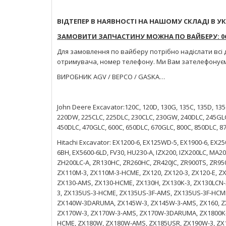
ВІДТЕПЕР В НАЯВНОСТІ НА НАШОМУ СКЛАДІ В УК
ЗАМОВИТИ ЗАПЧАСТИНУ МОЖНА ПО ВАЙБЕРУ: 066
Для замовлення по вайберу потрібно надіслати всі 
отримувача, номер телефону. Ми Вам зателефонує
ВИРОБНИК AGV / BEPCO / GASKA…
John Deere Excavator:120C, 120D, 130G, 135C, 135D, 13
220DW, 225CLC, 225DLC, 230CLC, 230GW, 240DLC, 245GLC
450DLC, 470GLC, 600C, 650DLC, 670GLC, 800C, 850DLC, 8
Hitachi Excavator: EX1200-6, EX125WD-5, EX1900-6, EX25
6BH, EX5600-6LD, FV30, HU230-A, IZX200, IZX200LC, MA2
ZH200LC-A, ZR130HC, ZR260HC, ZR420JC, ZR900TS, ZR950
ZX110M-3, ZX110M-3-HCME, ZX120, ZX120-3, ZX120-E, Z
ZX130-AMS, ZX130-HCME, ZX130H, ZX130K-3, ZX130LCN
3, ZX135US-3-HCME, ZX135US-3F-AMS, ZX135US-3F-HCM
ZX140W-3DARUMA, ZX145W-3, ZX145W-3-AMS, ZX160, ZX
ZX170W-3, ZX170W-3-AMS, ZX170W-3DARUMA, ZX1800K-3
HCME, ZX180W, ZX180W-AMS, ZX185USR, ZX190W-3, ZX1