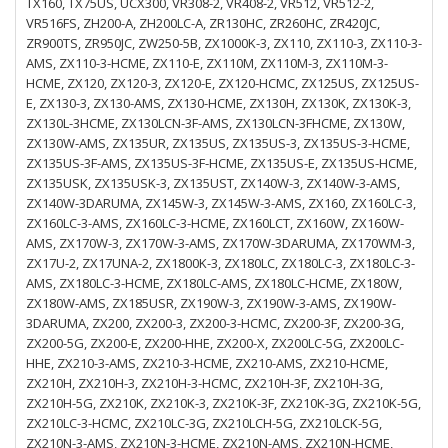
TX160, TX75US, UCX300, VR308-2, VR408-2, VR512, VR512-2,
VR516FS, ZH200-A, ZH200LC-A, ZR130HC, ZR260HC, ZR420JC,
ZR900TS, ZR950JC, ZW250-5B, ZX1000K-3, ZX110, ZX110-3, ZX110-3-
AMS, ZX110-3-HCME, ZX110-E, ZX110M, ZX110M-3, ZX110M-3-
HCME, ZX120, ZX120-3, ZX120-E, ZX120-HCMC, ZX125US, ZX125US-
E, ZX130-3, ZX130-AMS, ZX130-HCME, ZX130H, ZX130K, ZX130K-3,
ZX130L-3HCME, ZX130LCN-3F-AMS, ZX130LCN-3FHCME, ZX130W,
ZX130W-AMS, ZX135UR, ZX135US, ZX135US-3, ZX135US-3-HCME,
ZX135US-3F-AMS, ZX135US-3F-HCME, ZX135US-E, ZX135US-HCME,
ZX135USK, ZX135USK-3, ZX135UST, ZX140W-3, ZX140W-3-AMS,
ZX140W-3DARUMA, ZX145W-3, ZX145W-3-AMS, ZX160, ZX160LC-3,
ZX160LC-3-AMS, ZX160LC-3-HCME, ZX160LCT, ZX160W, ZX160W-
AMS, ZX170W-3, ZX170W-3-AMS, ZX170W-3DARUMA, ZX170WM-3,
ZX17U-2, ZX17UNA-2, ZX1800K-3, ZX180LC, ZX180LC-3, ZX180LC-3-
AMS, ZX180LC-3-HCME, ZX180LC-AMS, ZX180LC-HCME, ZX180W,
ZX180W-AMS, ZX185USR, ZX190W-3, ZX190W-3-AMS, ZX190W-
3DARUMA, ZX200, ZX200-3, ZX200-3-HCMC, ZX200-3F, ZX200-3G,
ZX200-5G, ZX200-E, ZX200-HHE, ZX200-X, ZX200LC-5G, ZX200LC-
HHE, ZX210-3-AMS, ZX210-3-HCME, ZX210-AMS, ZX210-HCME,
ZX210H, ZX210H-3, ZX210H-3-HCMC, ZX210H-3F, ZX210H-3G,
ZX210H-5G, ZX210K, ZX210K-3, ZX210K-3F, ZX210K-3G, ZX210K-5G,
ZX210LC-3-HCMC, ZX210LC-3G, ZX210LCH-5G, ZX210LCK-5G,
ZX210N-3-AMS, ZX210N-3-HCME, ZX210N-AMS, ZX210N-HCME,