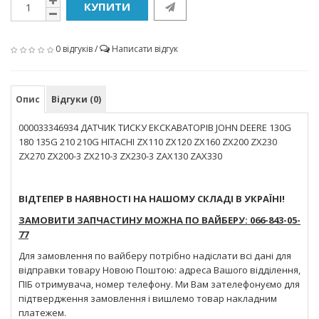
КУПИТИ
0 відгуків
/
Написати відгук
Опис
Відгуки (0)
000033346934 ДАТЧИК ТИСКУ ЕКСКАВАТОРІВ JOHN DEERE 130G
180 135G 210 210G HITACHI ZX110 ZX120 ZX160 ZX200 ZX230
ZX270 ZX200-3 ZX210-3 ZX230-3 ZAX130 ZAX330
ВІДТЕПЕР В НАЯВНОСТІ НА НАШОМУ СКЛАДІ В УКРАЇНІ!
ЗАМОВИТИ ЗАПЧАСТИНУ МОЖНА ПО ВАЙБЕРУ: 066-843-05-
77
Для замовлення по вайберу потрібно надіслати всі дані для
відправки товару Новою Поштою: адреса Вашого відділення,
ПІБ отримувача, номер телефону. Ми Вам зателефонуємо для
підтвердження замовлення і вишлемо товар накладним
платежем.