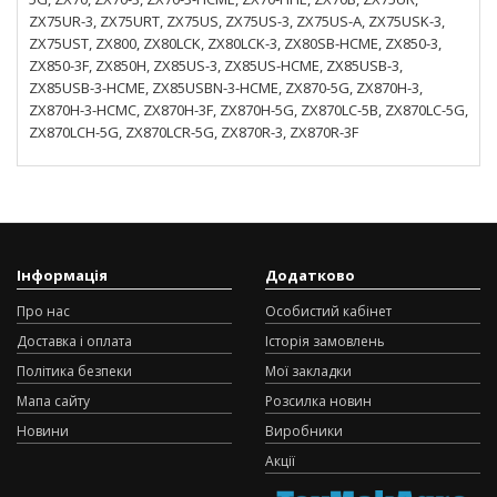
ZX75UR-3, ZX75URT, ZX75US, ZX75US-3, ZX75US-A, ZX75USK-3,
ZX75UST, ZX800, ZX80LCK, ZX80LCK-3, ZX80SB-HCME, ZX850-3,
ZX850-3F, ZX850H, ZX85US-3, ZX85US-HCME, ZX85USB-3,
ZX85USB-3-HCME, ZX85USBN-3-HCME, ZX870-5G, ZX870H-3,
ZX870H-3-HCMC, ZX870H-3F, ZX870H-5G, ZX870LC-5B, ZX870LC-5G,
ZX870LCH-5G, ZX870LCR-5G, ZX870R-3, ZX870R-3F
Інформація
Додатково
Про нас
Особистий кабінет
Доставка і оплата
Історія замовлень
Політика безпеки
Мої закладки
Мапа сайту
Розсилка новин
Новини
Виробники
Акції