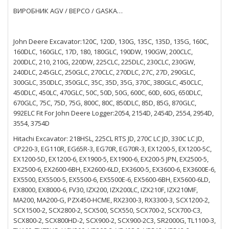
ВИРОБНИК AGV / BEPCO / GASKA…
John Deere Excavator:120C, 120D, 130G, 135C, 135D, 135G, 160C,
160DLC, 160GLC, 17D, 180, 180GLC, 190DW, 190GW, 200CLC,
200DLC, 210, 210G, 220DW, 225CLC, 225DLC, 230CLC, 230GW,
240DLC, 245GLC, 250GLC, 270CLC, 270DLC, 27C, 27D, 290GLC,
300GLC, 350DLC, 350GLC, 35C, 35D, 35G, 370C, 380GLC, 450CLC,
450DLC, 450LC, 470GLC, 50C, 50D, 50G, 600C, 60D, 60G, 650DLC,
670GLC, 75C, 75D, 75G, 800C, 80C, 850DLC, 85D, 85G, 870GLC,
992ELC Fit For John Deere Logger:2054, 2154D, 2454D, 2554, 2954D,
3554, 3754D
Hitachi Excavator: 218HSL, 225CL RTS JD, 270C LC JD, 330C LC JD,
CP220-3, EG110R, EG65R-3, EG70R, EG70R-3, EX1200-5, EX1200-5C,
EX1200-5D, EX1200-6, EX1900-5, EX1900-6, EX200-5 JPN, EX2500-5,
EX2500-6, EX2600-6BH, EX2600-6LD, EX3600-5, EX3600-6, EX3600E-6,
EX5500, EX5500-5, EX5500-6, EX5500E-6, EX5600-6BH, EX5600-6LD,
EX8000, EX8000-6, FV30, IZX200, IZX200LC, IZX210F, IZX210MF,
MA200, MA200-G, PZX450-HCME, RX2300-3, RX3300-3, SCX1200-2,
SCX1500-2, SCX2800-2, SCX500, SCX550, SCX700-2, SCX700-C3,
SCX800-2, SCX800HD-2, SCX900-2, SCX900-2C3, SR2000G, TL1100-3,