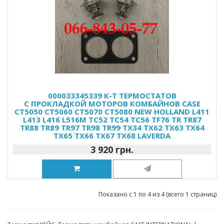
000033345339 К-Т ТЕРМОСТАТОВ
С ПРОКЛАДКОЙ МОТОРОВ КОМБАЙНОВ CASE
CT5050 CT5060 CT5070 CT5080 NEW HOLLAND L411
L413 L416 L516M TC52 TC54 TC56 TF76 TR TR87
TR88 TR89 TR97 TR98 TR99 TX34 TX62 TX63 TX64
TX65 TX66 TX67 TX68 LAVERDA
3 920 грн.
Показано с 1 по 4 из 4 (всего 1 страниц)