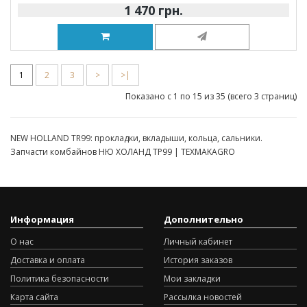
1 470 грн.
1
2
3
>
>|
Показано с 1 по 15 из 35 (всего 3 страниц)
NEW HOLLAND TR99: прокладки, вкладыши, кольца, сальники.
Запчасти комбайнов НЮ ХОЛАНД ТР99 | TEXMAKAGRO
Информация
Дополнительно
О нас
Личный кабинет
Доставка и оплата
История заказов
Политика безопасности
Мои закладки
Карта сайта
Рассылка новостей