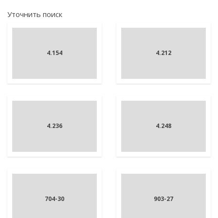
Уточнить поиск
4.154
4.212
4.236
4.248
704-30
903-27