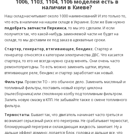
1006, 1103, 1104, 1106 моделей есть в
наличии в Киеве?
Наш склад насчитывает около 1000 наименований! И это только то,
что есть в наличии на нашем складе в Украине. Если же Вам нужно
подобрать запчасти Перкинса
, то мы это сделаем. И если
получится так, что какой-нибудь заменяемой части не будет на
складе, то мы доставим ее под заказ в адекватные сроки.
Стартер, генератор, втягивающее, бендикс
. Стартер и
генератор относятся к категории электричества ДВС. Что касается
стартера, то его не всегда нужно сразу менять. Они очень часто
ремонтопригодны. То есть можно заменить щетки, втулки,
втягивающее реле, бендикс и стартер заработает как новый.
Фильтры
. Провести ТО – это обычное дело. Заменить масляный и
топливный фильтры, поставить новый корпус циклона
(пылесборника) или стеклянную колбу под топливным фильтром.
Залить новую смазку в КПП. Не забывайте также о смене топливного
фильтра.
Термостаты
. Бывает так, что двигатель начинает часто греться и
возникает серьезный риск его перегрева. Не срабатывает термостат,
блокирующий перегрев и охлаждающая жидкость закипает. Ну а
дальше эффект домино: лопается блок, головка и дальше все, что