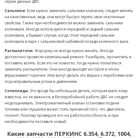
серии данных ДВС.
Сальники
. Если нужно заменить сальники клапанов, следует менять
на качественные, ведь они могут быстро терять свои эластичные
свойства. Также при необходимости можно заменить сальники
коленвала. Иногда используются передний и задний сальник
коленвала, а бывают случаи, когда стоит передний сальник
коленвала в паре с сальниковой набивкой позади коленного вала.
Распылители
. Форсунку не всегда нужно менять. Иногда
достаточно провести капитальный ремонт. Разобрать, прочистить и
поставить вспять. Если это не помогло, тогда нужно попытаться
заменить распылители. Они иногда выходят из строя и плохо
впрыскивают горючее. Или могут делать это впрыск с перебоями или
под неправильным углом и давлением.
Соленоиды
. Это вроде бы небольшая деталь, которая мало кому
известна, но ее важность в бесперебойной работе ДВС не следует
недооценивать. Электромагнитный клапан остановки подачи
топлива или глушилка может стать причиной того, что двигатель
глохнет. Поэтому проверьте его на работоспособность и при
необходимости поставьте новый.
Какие запчасти ПЕРКИНС 6.354, 6.372, 1004,