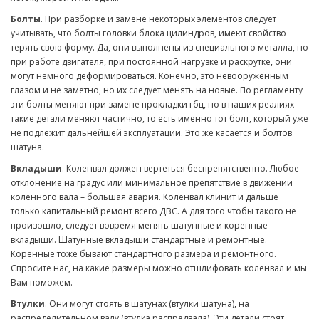
Болты
. При разборке и замене некоторых элементов следует
учитывать, что болты головки блока цилиндров, имеют свойство
терять свою форму. Да, они выполнены из специального металла, но
при работе двигателя, при постоянной нагрузке и раскрутке, они
могут немного деформироваться. Конечно, это невооруженным
глазом и не заметно, но их следует менять на новые. По регламенту
эти болты меняют при замене прокладки гбц, но в наших реалиях
такие детали меняют частично, то есть именно тот болт, который уже
не подлежит дальнейшей эксплуатации. Это же касается и болтов
шатуна.
Вкладыши
. Коленвал должен вертеться беспрепятственно. Любое
отклонение на градус или минимальное препятствие в движении
коленного вала – большая авария. Коленвал клинит и дальше
только капитальный ремонт всего ДВС. А для того чтобы такого не
произошло, следует вовремя менять шатунные и коренные
вкладыши. Шатунные вкладыши стандартные и ремонтные.
Коренные тоже бывают стандартного размера и ремонтного.
Спросите нас, на какие размеры можно отшлифовать коленвал и мы
Вам поможем.
Втулки
. Они могут стоять в шатунах (втулки шатуна), на
распределительном валу (втулка распредвала). Эти детали стоят