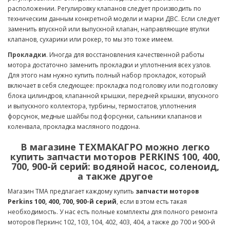
расположении. Регулировку клапанов следует производить по
техническим данным конкретной модели и марки ДВС. Если следует
заменить впускной или выпускной клапан, направляющие втулки
клапанов, сухарики или рокер, то мы это тоже имеем.
Прокладки
. Иногда для восстановления качественной работы
мотора достаточно заменить прокладки и уплотнения всех узлов.
Для этого нам нужно купить полный набор прокладок, который
включает в себя следующее: прокладка под головку или под головку
блока цилиндров, клапанной крышки, передней крышки, впускного
и выпускного коллектора, турбины, термостатов, уплотнения
форсунок, медные шайбы под форсунки, сальники клапанов и
коленвала, прокладка масляного поддона.
В магазине ТЕХМАКАГРО можно легко
купить запчасти моторов PERKINS 100, 400,
700, 900-й серий: водяной насос, соленоид,
а также другое
Магазин ТМА предлагает каждому купить
запчасти моторов
Perkins 100, 400, 700, 900-й серий
, если в этом есть такая
необходимость. У нас есть полные комплекты для полного ремонта
моторов Перкинс 102, 103, 104, 402, 403, 404, а также до 700 и 900-й