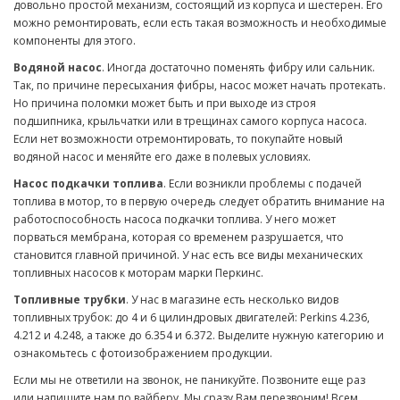
довольно простой механизм, состоящий из корпуса и шестерен. Его
можно ремонтировать, если есть такая возможность и необходимые
компоненты для этого.
Водяной насос
. Иногда достаточно поменять фибру или сальник.
Так, по причине пересыхания фибры, насос может начать протекать.
Но причина поломки может быть и при выходе из строя
подшипника, крыльчатки или в трещинах самого корпуса насоса.
Если нет возможности отремонтировать, то покупайте новый
водяной насос и меняйте его даже в полевых условиях.
Насос подкачки топлива
. Если возникли проблемы с подачей
топлива в мотор, то в первую очередь следует обратить внимание на
работоспособность насоса подкачки топлива. У него может
порваться мембрана, которая со временем разрушается, что
становится главной причиной. У нас есть все виды механических
топливных насосов к моторам марки Перкинс.
Топливные трубки
. У нас в магазине есть несколько видов
топливных трубок: до 4 и 6 цилиндровых двигателей: Perkins 4.236,
4.212 и 4.248, а также до 6.354 и 6.372. Выделите нужную категорию и
ознакомьтесь с фотоизображением продукции.
Если мы не ответили на звонок, не паникуйте. Позвоните еще раз
или напишите нам по вайберу. Мы сразу Вам перезвоним! Всем