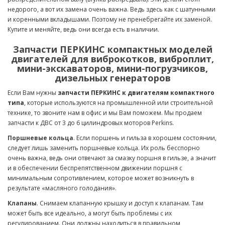
недорого, а вот их замена очень важна. Ведь здесь как с шатунными
и коренными вкладышами. Поэтому не пренебрегайте их заменой.
Купите и меняйте, ведь они всегда есть в наличии.
Запчасти ПЕРКИНС компактных моделей
двигателей для виброкотков, виброплит,
мини-экскаваторов, мини-погрузчиков,
дизельных генераторов
Если Вам нужны
запчасти ПЕРКИНС к двигателям компактного
типа
, которые используются на промышленной или строительной
технике, то звоните нам в офис и мы Вам поможем. Мы продаем
запчасти к ДВС от 3 до 6 цилиндровых моторов Perkins.
Поршневые кольца
. Если поршень и гильза в хорошем состоянии,
следует лишь заменить поршневые кольца. Их роль бесспорно
очень важна, ведь они отвечают за смазку поршня в гильзе, а значит
и в обеспечении беспрепятственном движении поршня с
минимальным сопротивлением, которое может возникнуть в
результате «масляного голодания».
Клапаны
. Снимаем клапанную крышку и доступ к клапанам. Там
может быть все идеально, а могут быть проблемы с их
регулированием. Они должны находиться в правильном