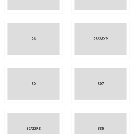
26
28/28XP
30
307
32/32RS
330