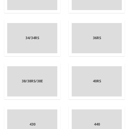
34/34RS
36RS
38/38RS/38E
40RS
430
440