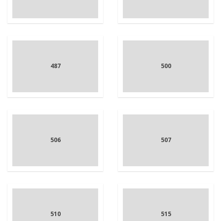
487
500
506
507
510
515