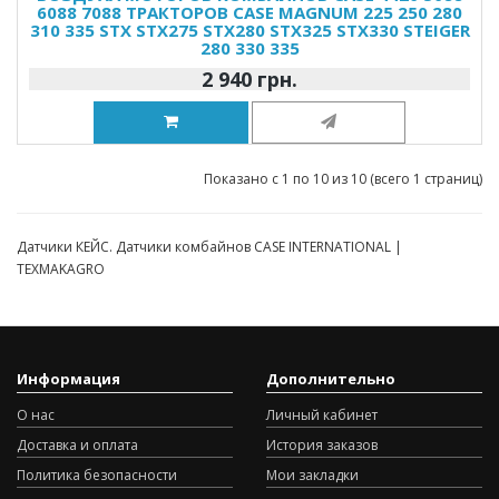
6088 7088 ТРАКТОРОВ CASE MAGNUM 225 250 280
310 335 STX STX275 STX280 STX325 STX330 STEIGER
280 330 335
2 940 грн.
Показано с 1 по 10 из 10 (всего 1 страниц)
Датчики КЕЙС. Датчики комбайнов CASE INTERNATIONAL |
TEXMAKAGRO
Информация
Дополнительно
О нас
Личный кабинет
Доставка и оплата
История заказов
Политика безопасности
Мои закладки