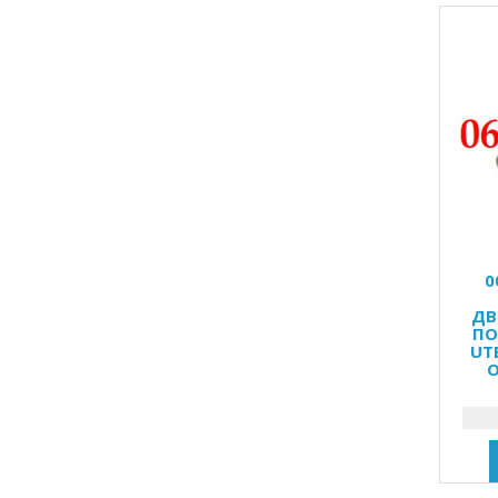
0
ДВ
ПО
UT
O