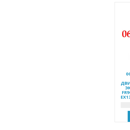
0
ДВИ
Э
FR9
EX13