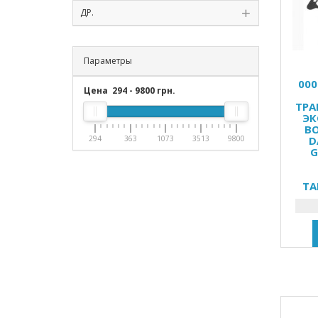
ДР.
Параметры
000
Цена
294
-
9800
грн.
ТРА
ЭК
B
294
363
1073
3513
9800
D
G
TA