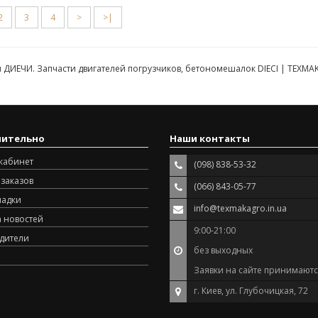
2
3
4
>
>|
 ДИЕЧИ. Запчасти двигателей погрузчиков, бетономешалок DIECI | TEXM
нительно
Наши контакты
кабинет
(098) 838-53-32
заказов
(066) 843-05-77
ладки
info@texmakagro.in.ua
а новостей
9:00-21:00
дители
без выходных
Заявки на сайте принимаютс
г. Киев, ул. Глубочицкая, 72