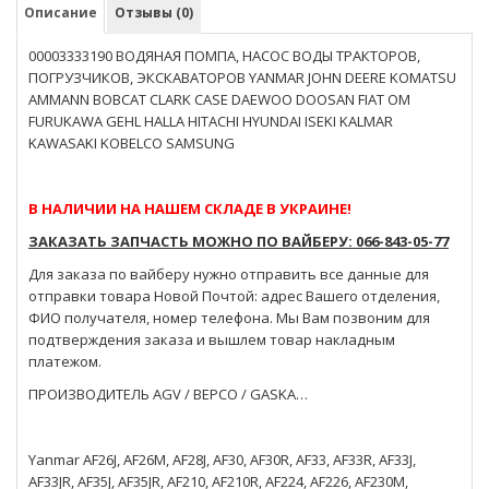
Описание
Отзывы (0)
00003333190 ВОДЯНАЯ ПОМПА, НАСОС ВОДЫ ТРАКТОРОВ,
ПОГРУЗЧИКОВ, ЭКСКАВАТОРОВ YANMAR JOHN DEERE KOMATSU
AMMANN BOBCAT CLARK CASE DAEWOO DOOSAN FIAT OM
FURUKAWA GEHL HALLA HITACHI HYUNDAI ISEKI KALMAR
KAWASAKI KOBELCO SAMSUNG
В НАЛИЧИИ НА НАШЕМ СКЛАДЕ В УКРАИНЕ!
ЗАКАЗАТЬ ЗАПЧАСТЬ МОЖНО ПО ВАЙБЕРУ: 066-843-05-77
Для заказа по вайберу нужно отправить все данные для
отправки товара Новой Почтой: адрес Вашего отделения,
ФИО получателя, номер телефона. Мы Вам позвоним для
подтверждения заказа и вышлем товар накладным
платежом.
ПРОИЗВОДИТЕЛЬ AGV / BEPCO / GASKA…
Yanmar AF26J, AF26M, AF28J, AF30, AF30R, AF33, AF33R, AF33J,
AF33JR, AF35J, AF35JR, AF210, AF210R, AF224, AF226, AF230M,