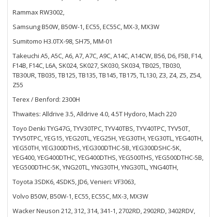
Rammax RW3002,
Samsung B50W, B50W-1, EC55, EC55C, MX-3, MX3W
Sumitomo H3.0TX-98, SH75, MM-01
Takeuchi A5, A5C, A6, A7, A7C, A9C, A14C, A14CW, B56, D6, F5B, F14,
F14B, F14C, L6A, SK024, SK027, SK030, SK034, TB025, TB030,
TB30UR, TB035, TB125, TB135, TB145, TB175, TL130, Z3, Z4, Z5, Z54,
Z55
Terex / Benford: 2300H
Thwaites: Alldrive 3.5, Alldrive 4.0, 4.5T Hydoro, Mach 220
Toyo Denki TYG47G, TYV30TPC, TYV40TBS, TYV40TPC, TYV50T,
TYV50TPC, YEG15, YEG20TL, YEG25H, YEG30TH, YEG30TL, YEG40TH,
YEG50TH, YEG300DTHS, YEG300DTHC-5B, YEG300DSHC-5K,
YEG400, YEG400DTHC, YEG400DTHS, YEG500THS, YEG500DTHC-5B,
YEG500DTHC-5K, YNG20TL, YNG30TH, YNG30TL, YNG40TH,
Toyota 3SDK6, 4SDK5, JD6, Venieri: VF3063,
Volvo B50W, B50W-1, EC55, EC55C, MX-3, MX3W
Wacker Neuson 212, 312, 314, 341-1, 2702RD, 2902RD, 3402RDV,