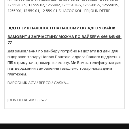
12 559 02 S, 12 559 02, 1255902, 12 559 01-S, 1255901-S, 1255901S,
1255901, 12 559 01, 12-559-01-S НАСОС KOHLER JOHN DEERE
ВІДТЕПЕР В НАЯВНОСТІ НА НАШОМУ СКЛАДІ В УКРАЇНІ!
ЗАМОВИТИ ЗАПЧАСТИНУ МОЖНА ПО ВАЙБЕРУ: 066-843-05-
77
Для замовлення по вайберу потрібно надіслати всі дані для
відправки товару Новою Поштою: адреса Вашого відділення,
ПІБ отримувача, номер телефону. Ми Вам зателефонуємо для
підтвердження замовлення і вишлемо товар накладним
платежем.
ВИРОБНИК AGV / BEPCO / GASKA…
JOHN DEERE AM133627