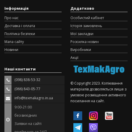
Інформація
Додатково
Про нас
Особистий кабінет
Доставка і оплата
Історія замовлень
Політика безпеки
Мої закладки
Мапа сайту
Розсилка новин
Новини
Виробники
Акції
Наші контакти
(098) 838-53-32
© Copyright 2023. Копіювання
(066) 843-05-77
матеріалів дозволяється лише з
умовою розміщення активного
info@texmakagro.in.ua
посилання на сайт.
9:00-21:00
без вихідних
Заявки на сайті
приймаються 24/7